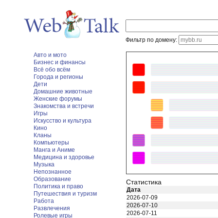
Фильтр по домену:
Авто и мото
Бизнес и финансы
Всё обо всём
Города и регионы
Дети
Домашние животные
Женские форумы
Знакомства и встречи
Игры
Искусство и культура
Кино
Кланы
Компьютеры
Манга и Аниме
Медицина и здоровье
Музыка
Непознанное
Образование
Статистика
Политика и право
Дата
Путешествия и туризм
2026-07-09
Работа
2026-07-10
Развлечения
2026-07-11
Ролевые игры