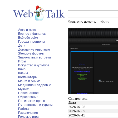
Фильтр по домену:
Авто и мото
Бизнес и финансы
Всё обо всём
Города и регионы
Дети
Домашние животные
Женские форумы
Знакомства и встречи
Игры
Искусство и культура
Кино
Кланы
Компьютеры
Манга и Аниме
Медицина и здоровье
Музыка
Непознанное
Образование
Статистика
Политика и право
Дата
Путешествия и туризм
2026-07-08
Работа
2026-07-09
Развлечения
2026-07-11
Ролевые игры