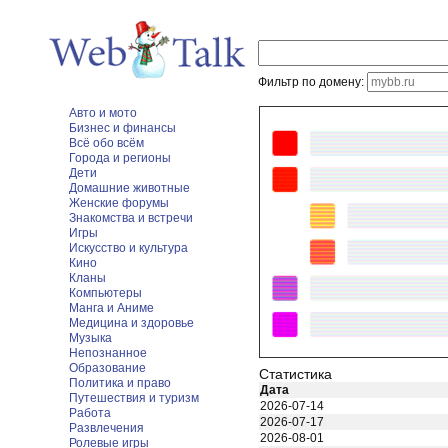
Фильтр по домену:
Авто и мото
Бизнес и финансы
Всё обо всём
Города и регионы
Дети
Домашние животные
Женские форумы
Знакомства и встречи
Игры
Искусство и культура
Кино
Кланы
Компьютеры
Манга и Аниме
Медицина и здоровье
Музыка
Непознанное
Образование
Статистика
Политика и право
Дата
Путешествия и туризм
2026-07-14
Работа
2026-07-17
Развлечения
2026-08-01
Ролевые игры