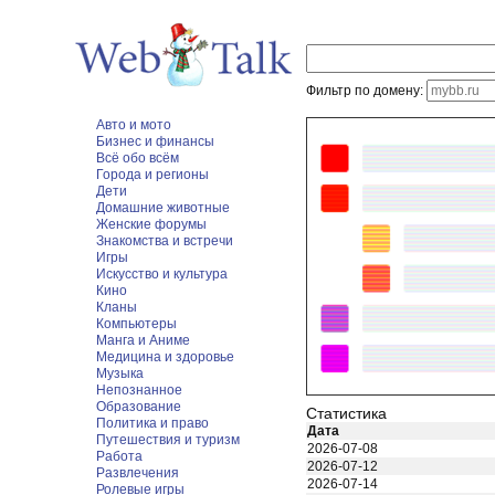
Фильтр по домену:
Авто и мото
Бизнес и финансы
Всё обо всём
Города и регионы
Дети
Домашние животные
Женские форумы
Знакомства и встречи
Игры
Искусство и культура
Кино
Кланы
Компьютеры
Манга и Аниме
Медицина и здоровье
Музыка
Непознанное
Образование
Статистика
Политика и право
Дата
Путешествия и туризм
2026-07-08
Работа
2026-07-12
Развлечения
2026-07-14
Ролевые игры