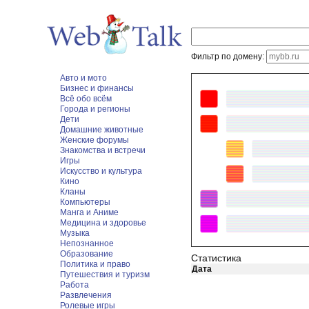
Фильтр по домену:
Авто и мото
Бизнес и финансы
Всё обо всём
Города и регионы
Дети
Домашние животные
Женские форумы
Знакомства и встречи
Игры
Искусство и культура
Кино
Кланы
Компьютеры
Манга и Аниме
Медицина и здоровье
Музыка
Непознанное
Образование
Статистика
Политика и право
Дата
Путешествия и туризм
Работа
Развлечения
Ролевые игры