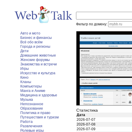
Фильтр по домену:
Авто и мото
Бизнес и финансы
Всё обо всём
Города и регионы
Дети
Домашние животные
Женские форумы
Знакомства и встречи
Игры
Искусство и культура
Кино
Кланы
Компьютеры
Манга и Аниме
Медицина и здоровье
Музыка
Непознанное
Образование
Статистика
Политика и право
Дата
Путешествия и туризм
2026-07-07
Работа
2026-07-08
Развлечения
2026-07-09
Ролевые игры