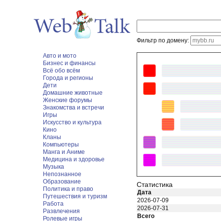
Фильтр по домену:
Авто и мото
Бизнес и финансы
Всё обо всём
Города и регионы
Дети
Домашние животные
Женские форумы
Знакомства и встречи
Игры
Искусство и культура
Кино
Кланы
Компьютеры
Манга и Аниме
Медицина и здоровье
Музыка
Непознанное
Образование
Статистика
Политика и право
Дата
Путешествия и туризм
2026-07-09
Работа
2026-07-31
Развлечения
Всего
Ролевые игры