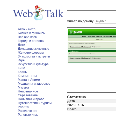
Фильтр по домену:
Авто и мото
Бизнес и финансы
Всё обо всём
Города и регионы
Дети
Домашние животные
Женские форумы
Знакомства и встречи
Игры
Искусство и культура
Кино
Кланы
Компьютеры
Манга и Аниме
Медицина и здоровье
Музыка
Непознанное
Образование
Статистика
Политика и право
Дата
Путешествия и туризм
2026-07-16
Работа
Всего
Развлечения
Ролевые игры