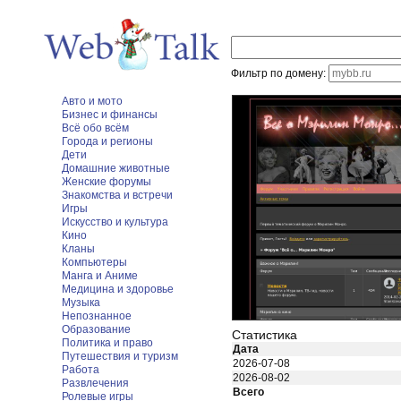
Фильтр по домену:
Авто и мото
Бизнес и финансы
Всё обо всём
Города и регионы
Дети
Домашние животные
Женские форумы
Знакомства и встречи
Игры
Искусство и культура
Кино
Кланы
Компьютеры
Манга и Аниме
Медицина и здоровье
Музыка
Непознанное
Образование
Статистика
Политика и право
Дата
Путешествия и туризм
2026-07-08
Работа
2026-08-02
Развлечения
Всего
Ролевые игры