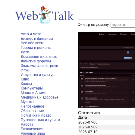
Фильтр по домену:
Авто и мото
Бизнес и финансы
Всё обо всём
Города и регионы
Дети
Домашние животные
Женские форумы
Знакомства и встречи
Игры
Искусство и культура
Кино
Кланы
Компьютеры
Манга и Аниме
Медицина и здоровье
Музыка
Непознанное
Образование
Статистика
Политика и право
Дата
Путешествия и туризм
2026-07-08
Работа
2026-07-09
Развлечения
2026-07-10
Ролевые игры