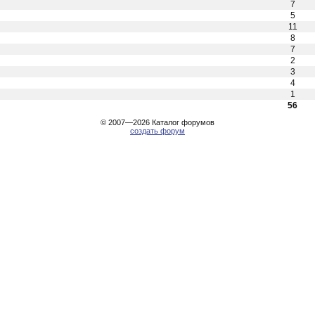
7
5
11
8
7
2
3
4
1
56
© 2007—2026
Каталог форумов
создать форум