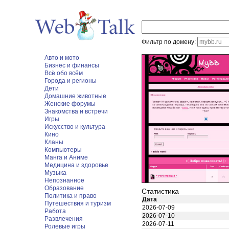
Фильтр по домену:
Авто и мото
Бизнес и финансы
Всё обо всём
Города и регионы
Дети
Домашние животные
Женские форумы
Знакомства и встречи
Игры
Искусство и культура
Кино
Кланы
Компьютеры
Манга и Аниме
Медицина и здоровье
Музыка
Непознанное
Образование
Статистика
Политика и право
Дата
Путешествия и туризм
2026-07-09
Работа
2026-07-10
Развлечения
2026-07-11
Ролевые игры