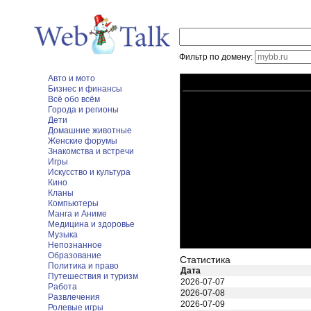
Фильтр по домену:
Авто и мото
Бизнес и финансы
Всё обо всём
Города и регионы
Дети
Домашние животные
Женские форумы
Знакомства и встречи
Игры
Искусство и культура
Кино
Кланы
Компьютеры
Манга и Аниме
Медицина и здоровье
Музыка
Непознанное
Образование
Статистика
Политика и право
Дата
Путешествия и туризм
2026-07-07
Работа
2026-07-08
Развлечения
2026-07-09
Ролевые игры