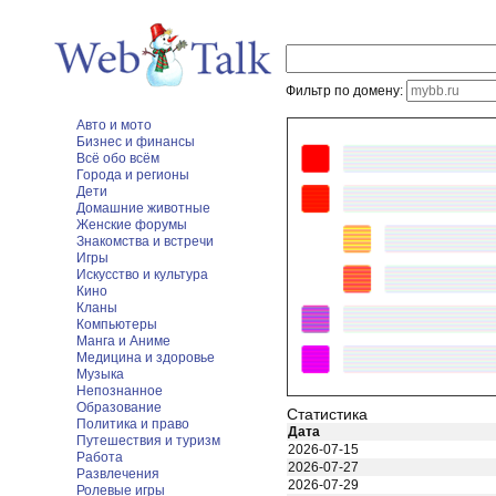
Фильтр по домену:
Авто и мото
Бизнес и финансы
Всё обо всём
Города и регионы
Дети
Домашние животные
Женские форумы
Знакомства и встречи
Игры
Искусство и культура
Кино
Кланы
Компьютеры
Манга и Аниме
Медицина и здоровье
Музыка
Непознанное
Образование
Статистика
Политика и право
Дата
Путешествия и туризм
2026-07-15
Работа
2026-07-27
Развлечения
2026-07-29
Ролевые игры