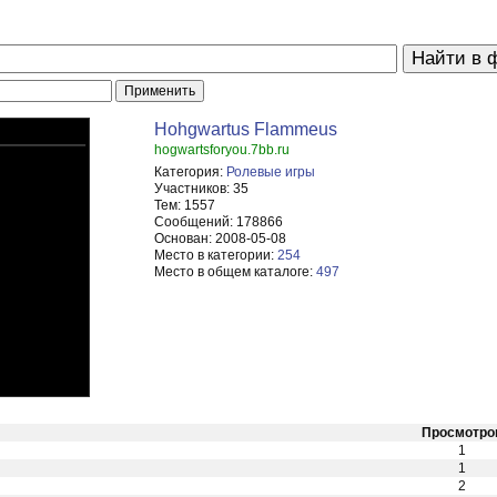
Hohgwartus Flammeus
hogwartsforyou.7bb.ru
Категория:
Ролевые игры
Участников:
35
Тем:
1557
Сообщений:
178866
Основан:
2008-05-08
Место в категории:
254
Место в общем каталоге:
497
Просмотро
1
1
2