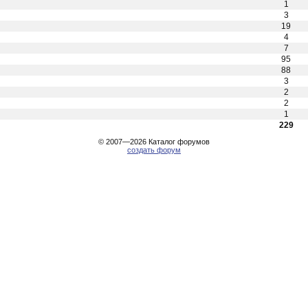
1
3
19
4
7
95
88
3
2
2
1
229
© 2007—2026
Каталог форумов
создать форум