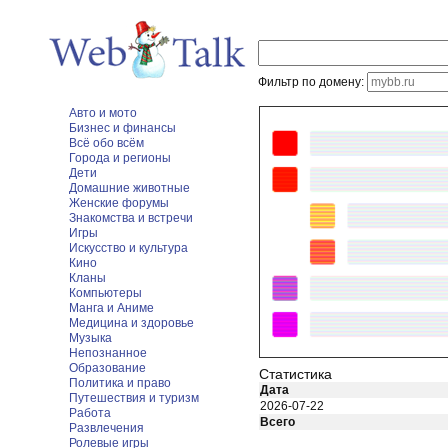
Фильтр по домену:
Авто и мото
Бизнес и финансы
Всё обо всём
Города и регионы
Дети
Домашние животные
Женские форумы
Знакомства и встречи
Игры
Искусство и культура
Кино
Кланы
Компьютеры
Манга и Аниме
Медицина и здоровье
Музыка
Непознанное
Образование
Статистика
Политика и право
Дата
Путешествия и туризм
2026-07-22
Работа
Всего
Развлечения
Ролевые игры