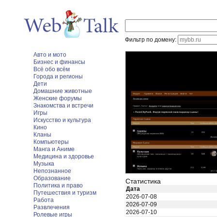
Фильтр по домену:
Авто и мото
Бизнес и финансы
Всё обо всём
Города и регионы
Дети
Домашние животные
Женские форумы
Знакомства и встречи
Игры
Искусство и культура
Кино
Кланы
Компьютеры
Манга и Аниме
Медицина и здоровье
Музыка
Непознанное
Образование
Статистика
Политика и право
Дата
Путешествия и туризм
2026-07-08
Работа
2026-07-09
Развлечения
2026-07-10
Ролевые игры