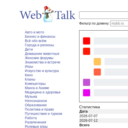
Фильтр по домену:
Авто и мото
Бизнес и финансы
Всё обо всём
Города и регионы
Дети
Домашние животные
Женские форумы
Знакомства и встречи
Игры
Искусство и культура
Кино
Кланы
Компьютеры
Манга и Аниме
Медицина и здоровье
Музыка
Непознанное
Образование
Статистика
Политика и право
Дата
Путешествия и туризм
2026-07-07
Работа
2026-07-12
Развлечения
Всего
Ролевые игры