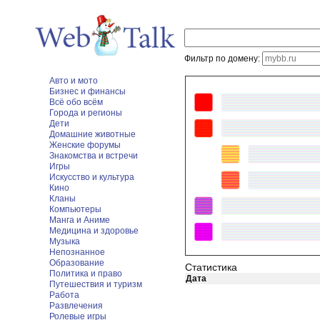
Фильтр по домену:
Авто и мото
Бизнес и финансы
Всё обо всём
Города и регионы
Дети
Домашние животные
Женские форумы
Знакомства и встречи
Игры
Искусство и культура
Кино
Кланы
Компьютеры
Манга и Аниме
Медицина и здоровье
Музыка
Непознанное
Образование
Статистика
Политика и право
Дата
Путешествия и туризм
Работа
Развлечения
Ролевые игры