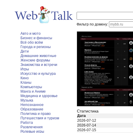
Фильтр по домену:
Авто и мото
Бизнес и финансы
Всё обо всём
Города и регионы
Дети
Домашние животные
Женские форумы
Знакомства и встречи
Игры
Искусство и культура
Кино
Кланы
Компьютеры
Манга и Аниме
Медицина и здоровье
Музыка
Непознанное
Образование
Статистика
Политика и право
Дата
Путешествия и туризм
2026-07-12
Работа
2026-07-14
Развлечения
2026-07-15
Ролевые игры