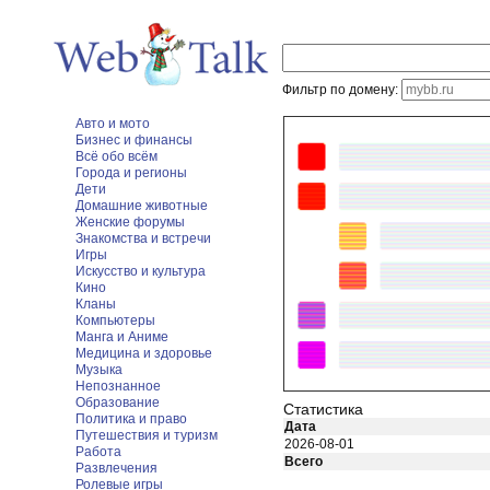
Фильтр по домену:
Авто и мото
Бизнес и финансы
Всё обо всём
Города и регионы
Дети
Домашние животные
Женские форумы
Знакомства и встречи
Игры
Искусство и культура
Кино
Кланы
Компьютеры
Манга и Аниме
Медицина и здоровье
Музыка
Непознанное
Образование
Статистика
Политика и право
Дата
Путешествия и туризм
2026-08-01
Работа
Всего
Развлечения
Ролевые игры