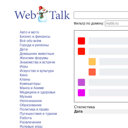
Фильтр по домену:
Авто и мото
Бизнес и финансы
Всё обо всём
Города и регионы
Дети
Домашние животные
Женские форумы
Знакомства и встречи
Игры
Искусство и культура
Кино
Кланы
Компьютеры
Манга и Аниме
Медицина и здоровье
Музыка
Непознанное
Образование
Статистика
Политика и право
Дата
Путешествия и туризм
Работа
Развлечения
Ролевые игры