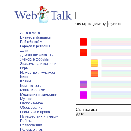
Фильтр по домену:
Авто и мото
Бизнес и финансы
Всё обо всём
Города и регионы
Дети
Домашние животные
Женские форумы
Знакомства и встречи
Игры
Искусство и культура
Кино
Кланы
Компьютеры
Манга и Аниме
Медицина и здоровье
Музыка
Непознанное
Образование
Статистика
Политика и право
Дата
Путешествия и туризм
Работа
Развлечения
Ролевые игры