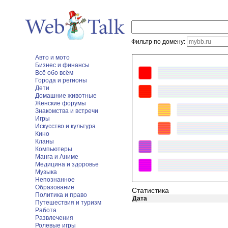
Фильтр по домену:
Авто и мото
Бизнес и финансы
Всё обо всём
Города и регионы
Дети
Домашние животные
Женские форумы
Знакомства и встречи
Игры
Искусство и культура
Кино
Кланы
Компьютеры
Манга и Аниме
Медицина и здоровье
Музыка
Непознанное
Образование
Статистика
Политика и право
Дата
Путешествия и туризм
Работа
Развлечения
Ролевые игры