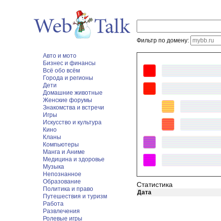
Фильтр по домену:
Авто и мото
Бизнес и финансы
Всё обо всём
Города и регионы
Дети
Домашние животные
Женские форумы
Знакомства и встречи
Игры
Искусство и культура
Кино
Кланы
Компьютеры
Манга и Аниме
Медицина и здоровье
Музыка
Непознанное
Образование
Статистика
Политика и право
Дата
Путешествия и туризм
Работа
Развлечения
Ролевые игры