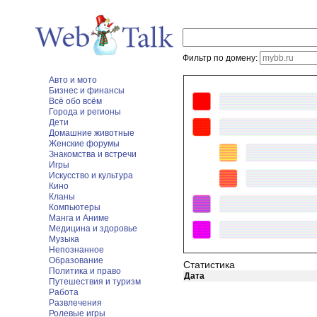
Фильтр по домену:
Авто и мото
Бизнес и финансы
Всё обо всём
Города и регионы
Дети
Домашние животные
Женские форумы
Знакомства и встречи
Игры
Искусство и культура
Кино
Кланы
Компьютеры
Манга и Аниме
Медицина и здоровье
Музыка
Непознанное
Образование
Статистика
Политика и право
Дата
Путешествия и туризм
Работа
Развлечения
Ролевые игры