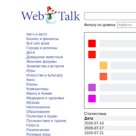
Фильтр по домену:
Авто и мото
Бизнес и финансы
Всё обо всём
Города и регионы
Дети
Домашние животные
Женские форумы
Знакомства и встречи
Игры
Искусство и культура
Кино
Кланы
Компьютеры
Манга и Аниме
Медицина и здоровье
Музыка
Непознанное
Образование
Статистика
Политика и право
Дата
Путешествия и туризм
2026-07-10
Работа
2026-07-17
Развлечения
2026-07-21
Ролевые игры