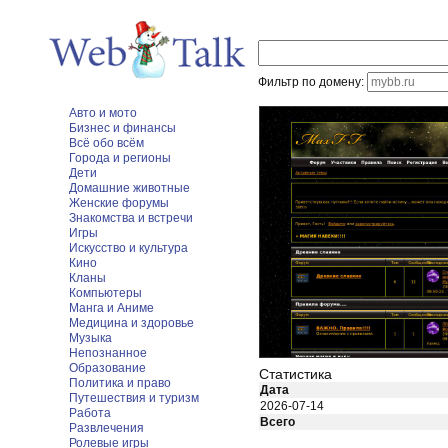
Фильтр по домену:
Авто и мото
Бизнес и финансы
Всё обо всём
Города и регионы
Дети
Домашние животные
Женские форумы
Знакомства и встречи
Игры
Искусство и культура
Кино
Кланы
Компьютеры
Манга и Аниме
Медицина и здоровье
Музыка
Непознанное
Образование
Статистика
Политика и право
Дата
Путешествия и туризм
2026-07-14
Работа
Всего
Развлечения
Ролевые игры