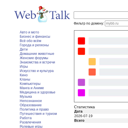
Фильтр по домену:
Авто и мото
Бизнес и финансы
Всё обо всём
Города и регионы
Дети
Домашние животные
Женские форумы
Знакомства и встречи
Игры
Искусство и культура
Кино
Кланы
Компьютеры
Манга и Аниме
Медицина и здоровье
Музыка
Непознанное
Образование
Статистика
Политика и право
Дата
Путешествия и туризм
2026-07-19
Работа
Всего
Развлечения
Ролевые игры