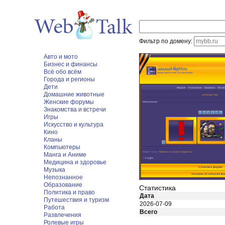
Фильтр по домену:
Авто и мото
Бизнес и финансы
Всё обо всём
Города и регионы
Дети
Домашние животные
Женские форумы
Знакомства и встречи
Игры
Искусство и культура
Кино
Кланы
Компьютеры
Манга и Аниме
Медицина и здоровье
Музыка
Непознанное
Образование
Статистика
Политика и право
Дата
Путешествия и туризм
2026-07-09
Работа
Всего
Развлечения
Ролевые игры