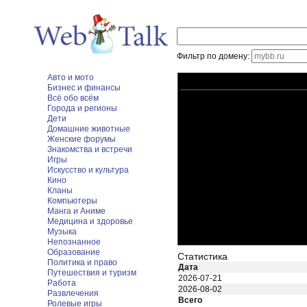
Фильтр по домену:
Авто и мото
Бизнес и финансы
Всё обо всём
Города и регионы
Дети
Домашние животные
Женские форумы
Знакомства и встречи
Игры
Искусство и культура
Кино
Кланы
Компьютеры
Манга и Аниме
Медицина и здоровье
Музыка
Непознанное
Образование
Статистика
Политика и право
Дата
Путешествия и туризм
2026-07-21
Работа
2026-08-02
Развлечения
Всего
Ролевые игры