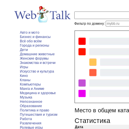
Фильтр по домену:
Авто и мото
Бизнес и финансы
Всё обо всём
Города и регионы
Дети
Домашние животные
Женские форумы
Знакомства и встречи
Игры
Искусство и культура
Кино
Кланы
Компьютеры
Манга и Аниме
Медицина и здоровье
Музыка
Непознанное
Образование
Место в общем ката
Политика и право
Путешествия и туризм
Работа
Статистика
Развлечения
Дата
Ролевые игры