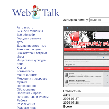
Фильтр по домену:
Авто и мото
Бизнес и финансы
Всё обо всём
Города и регионы
Дети
Домашние животные
Женские форумы
Знакомства и встречи
Игры
Искусство и культура
Кино
Кланы
Компьютеры
Манга и Аниме
Медицина и здоровье
Музыка
Непознанное
Образование
Статистика
Политика и право
Дата
Путешествия и туризм
2026-07-27
Работа
2026-07-28
Развлечения
Всего
Ролевые игры