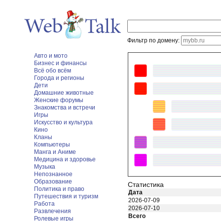
Фильтр по домену:
Авто и мото
Бизнес и финансы
Всё обо всём
Города и регионы
Дети
Домашние животные
Женские форумы
Знакомства и встречи
Игры
Искусство и культура
Кино
Кланы
Компьютеры
Манга и Аниме
Медицина и здоровье
Музыка
Непознанное
Образование
Статистика
Политика и право
Дата
Путешествия и туризм
2026-07-09
Работа
2026-07-10
Развлечения
Всего
Ролевые игры