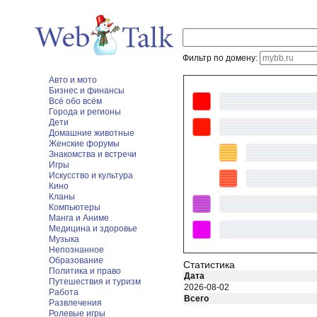
Фильтр по домену:
Авто и мото
Бизнес и финансы
Всё обо всём
Города и регионы
Дети
Домашние животные
Женские форумы
Знакомства и встречи
Игры
Искусство и культура
Кино
Кланы
Компьютеры
Манга и Аниме
Медицина и здоровье
Музыка
Непознанное
Образование
Статистика
Политика и право
Дата
Путешествия и туризм
2026-08-02
Работа
Всего
Развлечения
Ролевые игры