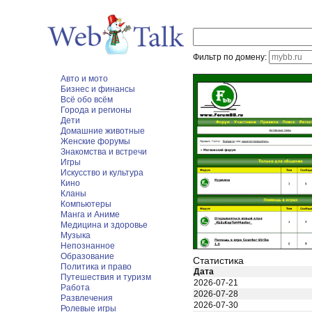
Фильтр по домену:
Авто и мото
Бизнес и финансы
Всё обо всём
Города и регионы
Дети
Домашние животные
Женские форумы
Знакомства и встречи
Игры
Искусство и культура
Кино
Кланы
Компьютеры
Манга и Аниме
Медицина и здоровье
Музыка
Непознанное
Образование
Статистика
Политика и право
Дата
Путешествия и туризм
2026-07-21
Работа
2026-07-28
Развлечения
2026-07-30
Ролевые игры