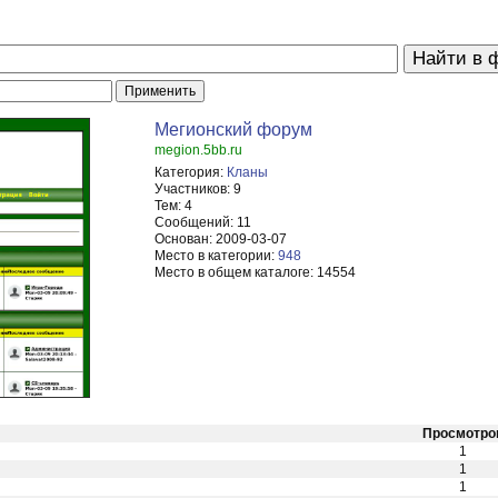
Мегионский форум
megion.5bb.ru
Категория:
Кланы
Участников:
9
Тем:
4
Сообщений:
11
Основан:
2009-03-07
Место в категории:
948
Место в общем каталоге:
14554
Просмотро
1
1
1