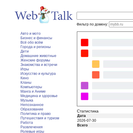
Фильтр по домену:
Авто и мото
Бизнес и финансы
Всё обо всём
Города и регионы
Дети
Домашние животные
Женские форумы
Знакомства и встречи
Игры
Искусство и культура
Кино
Кланы
Компьютеры
Манга и Аниме
Медицина и здоровье
Музыка
Непознанное
Образование
Статистика
Политика и право
Дата
Путешествия и туризм
2026-07-30
Работа
Всего
Развлечения
Ролевые игры