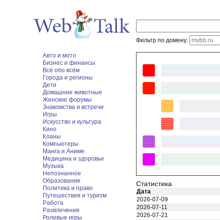
Фильтр по домену:
Авто и мото
Бизнес и финансы
Всё обо всём
Города и регионы
Дети
Домашние животные
Женские форумы
Знакомства и встречи
Игры
Искусство и культура
Кино
Кланы
Компьютеры
Манга и Аниме
Медицина и здоровье
Музыка
Непознанное
Образование
Статистика
Политика и право
Дата
Путешествия и туризм
2026-07-09
Работа
2026-07-11
Развлечения
2026-07-21
Ролевые игры