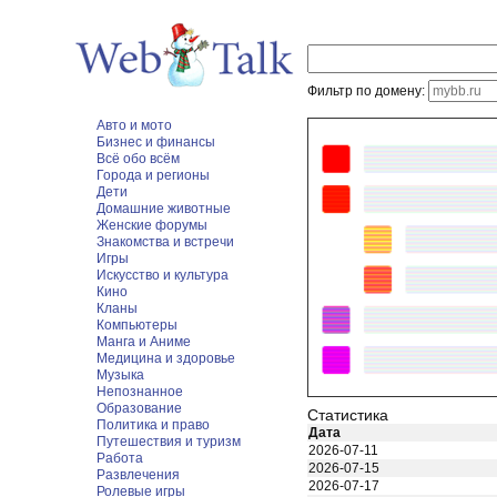
Фильтр по домену:
Авто и мото
Бизнес и финансы
Всё обо всём
Города и регионы
Дети
Домашние животные
Женские форумы
Знакомства и встречи
Игры
Искусство и культура
Кино
Кланы
Компьютеры
Манга и Аниме
Медицина и здоровье
Музыка
Непознанное
Образование
Статистика
Политика и право
Дата
Путешествия и туризм
2026-07-11
Работа
2026-07-15
Развлечения
2026-07-17
Ролевые игры