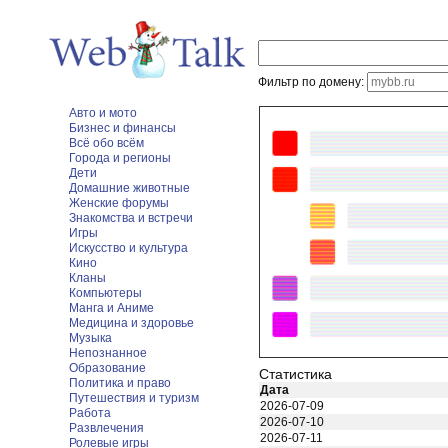
Фильтр по домену:
Авто и мото
Бизнес и финансы
Всё обо всём
Города и регионы
Дети
Домашние животные
Женские форумы
Знакомства и встречи
Игры
Искусство и культура
Кино
Кланы
Компьютеры
Манга и Аниме
Медицина и здоровье
Музыка
Непознанное
Образование
Статистика
Политика и право
Дата
Путешествия и туризм
2026-07-09
Работа
2026-07-10
Развлечения
2026-07-11
Ролевые игры