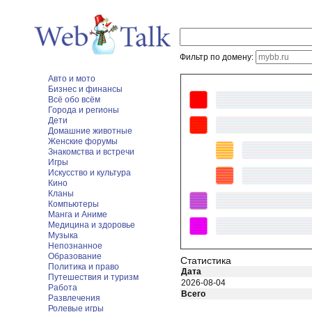
Фильтр по домену:
Авто и мото
Бизнес и финансы
Всё обо всём
Города и регионы
Дети
Домашние животные
Женские форумы
Знакомства и встречи
Игры
Искусство и культура
Кино
Кланы
Компьютеры
Манга и Аниме
Медицина и здоровье
Музыка
Непознанное
Образование
Статистика
Политика и право
Дата
Путешествия и туризм
2026-08-04
Работа
Всего
Развлечения
Ролевые игры