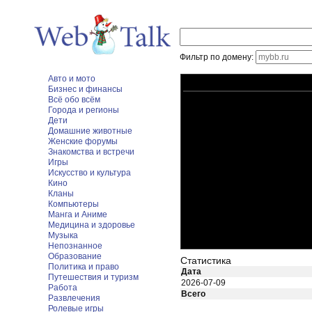
Фильтр по домену:
Авто и мото
Бизнес и финансы
Всё обо всём
Города и регионы
Дети
Домашние животные
Женские форумы
Знакомства и встречи
Игры
Искусство и культура
Кино
Кланы
Компьютеры
Манга и Аниме
Медицина и здоровье
Музыка
Непознанное
Образование
Статистика
Политика и право
Дата
Путешествия и туризм
2026-07-09
Работа
Всего
Развлечения
Ролевые игры