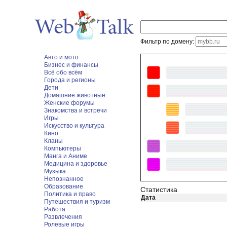
Фильтр по домену:
Авто и мото
Бизнес и финансы
Всё обо всём
Города и регионы
Дети
Домашние животные
Женские форумы
Знакомства и встречи
Игры
Искусство и культура
Кино
Кланы
Компьютеры
Манга и Аниме
Медицина и здоровье
Музыка
Непознанное
Образование
Статистика
Политика и право
Дата
Путешествия и туризм
Работа
Развлечения
Ролевые игры