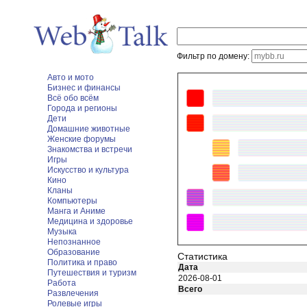
Фильтр по домену:
Авто и мото
Бизнес и финансы
Всё обо всём
Города и регионы
Дети
Домашние животные
Женские форумы
Знакомства и встречи
Игры
Искусство и культура
Кино
Кланы
Компьютеры
Манга и Аниме
Медицина и здоровье
Музыка
Непознанное
Образование
Статистика
Политика и право
Дата
Путешествия и туризм
2026-08-01
Работа
Всего
Развлечения
Ролевые игры