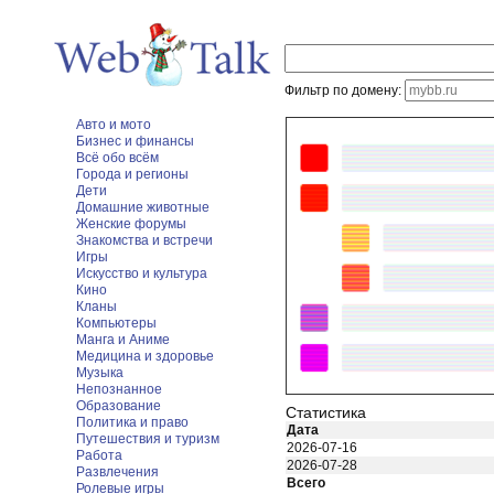
Фильтр по домену:
Авто и мото
Бизнес и финансы
Всё обо всём
Города и регионы
Дети
Домашние животные
Женские форумы
Знакомства и встречи
Игры
Искусство и культура
Кино
Кланы
Компьютеры
Манга и Аниме
Медицина и здоровье
Музыка
Непознанное
Образование
Статистика
Политика и право
Дата
Путешествия и туризм
2026-07-16
Работа
2026-07-28
Развлечения
Всего
Ролевые игры