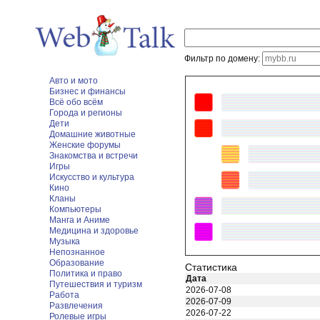
Фильтр по домену:
Авто и мото
Бизнес и финансы
Всё обо всём
Города и регионы
Дети
Домашние животные
Женские форумы
Знакомства и встречи
Игры
Искусство и культура
Кино
Кланы
Компьютеры
Манга и Аниме
Медицина и здоровье
Музыка
Непознанное
Образование
Статистика
Политика и право
Дата
Путешествия и туризм
2026-07-08
Работа
2026-07-09
Развлечения
2026-07-22
Ролевые игры