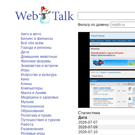
Фильтр по домену:
Авто и мото
Бизнес и финансы
Всё обо всём
Города и регионы
Дети
Домашние животные
Женские форумы
Знакомства и встречи
Игры
Искусство и культура
Кино
Кланы
Компьютеры
Манга и Аниме
Медицина и здоровье
Музыка
Непознанное
Образование
Статистика
Политика и право
Дата
Путешествия и туризм
2026-07-07
Работа
2026-07-09
Развлечения
2026-07-10
Ролевые игры