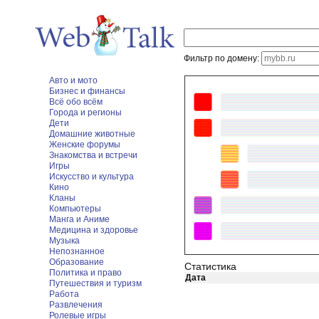
Фильтр по домену:
Авто и мото
Бизнес и финансы
Всё обо всём
Города и регионы
Дети
Домашние животные
Женские форумы
Знакомства и встречи
Игры
Искусство и культура
Кино
Кланы
Компьютеры
Манга и Аниме
Медицина и здоровье
Музыка
Непознанное
Образование
Статистика
Политика и право
Дата
Путешествия и туризм
Работа
Развлечения
Ролевые игры