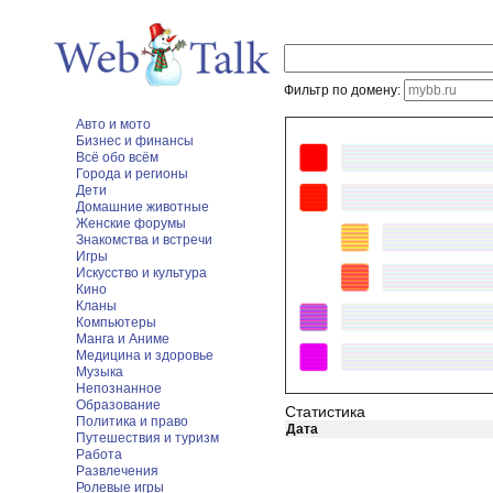
Фильтр по домену:
Авто и мото
Бизнес и финансы
Всё обо всём
Города и регионы
Дети
Домашние животные
Женские форумы
Знакомства и встречи
Игры
Искусство и культура
Кино
Кланы
Компьютеры
Манга и Аниме
Медицина и здоровье
Музыка
Непознанное
Образование
Статистика
Политика и право
Дата
Путешествия и туризм
Работа
Развлечения
Ролевые игры