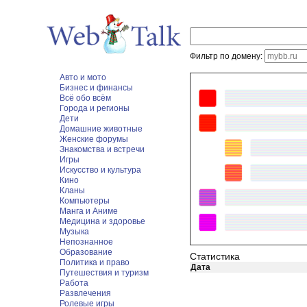
Фильтр по домену:
Авто и мото
Бизнес и финансы
Всё обо всём
Города и регионы
Дети
Домашние животные
Женские форумы
Знакомства и встречи
Игры
Искусство и культура
Кино
Кланы
Компьютеры
Манга и Аниме
Медицина и здоровье
Музыка
Непознанное
Образование
Статистика
Политика и право
Дата
Путешествия и туризм
Работа
Развлечения
Ролевые игры