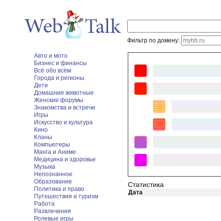
Фильтр по домену:
Авто и мото
Бизнес и финансы
Всё обо всём
Города и регионы
Дети
Домашние животные
Женские форумы
Знакомства и встречи
Игры
Искусство и культура
Кино
Кланы
Компьютеры
Манга и Аниме
Медицина и здоровье
Музыка
Непознанное
Образование
Статистика
Политика и право
Дата
Путешествия и туризм
Работа
Развлечения
Ролевые игры